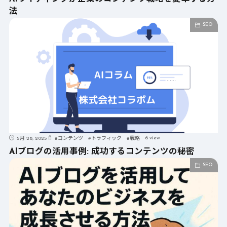
法
SEO
6 view
5月 28, 2025
#
コンテンツ
#
トラフィック
#
戦略
AIブログの活用事例: 成功するコンテンツの秘密
SEO