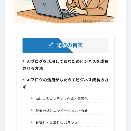
記事の目次
AIブログを活用してあなたのビジネスを成長
1.
させる方法
AIブログの活用がもたらすビジネス成長のカ
2.
ギ
AIによるコンテンツ作成と最適化
2-1.
読者分析とエンゲージメント強化
2-2.
創造性と効率性のバランス
2-3.