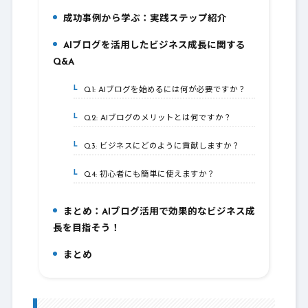
成功事例から学ぶ：実践ステップ紹介
3.
AIブログを活用したビジネス成長に関する
4.
Q&A
Q1: AIブログを始めるには何が必要ですか？
4-1.
Q2: AIブログのメリットとは何ですか？
4-2.
Q3: ビジネスにどのように貢献しますか？
4-3.
Q4: 初心者にも簡単に使えますか？
4-4.
まとめ：AIブログ活用で効果的なビジネス成
5.
長を目指そう！
まとめ
6.