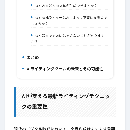
Q4: AIでどんな文体が生成できますか？
6-4.
Q5: WebライターはAIによって不要になるので
6-5.
しょうか？
Q6: 現在でもAIにはできないことがあります
6-6.
か？
まとめ
7.
AIライティングツールの未来とその可能性
8.
AIが支える最新ライティングテクニッ
クの重要性
現代のデジタル時代において、文章作成はますます重要