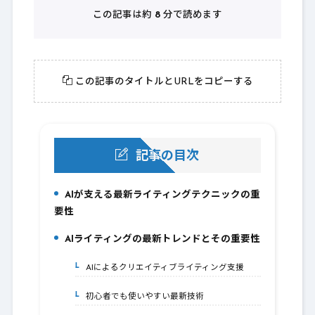
この記事は約
8
分で読めます
この記事のタイトルとURLをコピーする
記事の目次
AIが支える最新ライティングテクニックの重
1.
要性
AIライティングの最新トレンドとその重要性
2.
AIによるクリエイティブライティング支援
2-1.
初心者でも使いやすい最新技術
2-2.