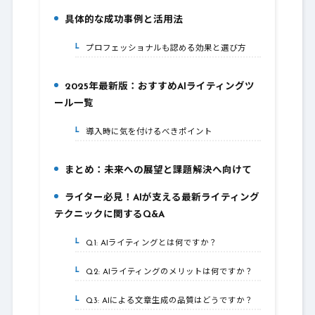
具体的な成功事例と活用法
3.
プロフェッショナルも認める効果と選び方
3-1.
2025年最新版：おすすめAIライティングツ
4.
ール一覧
導入時に気を付けるべきポイント
4-1.
まとめ：未来への展望と課題解決へ向けて
5.
ライター必見！AIが支える最新ライティング
6.
テクニックに関するQ&A
Q1: AIライティングとは何ですか？
6-1.
Q2: AIライティングのメリットは何ですか？
6-2.
Q3: AIによる文章生成の品質はどうですか？
6-3.