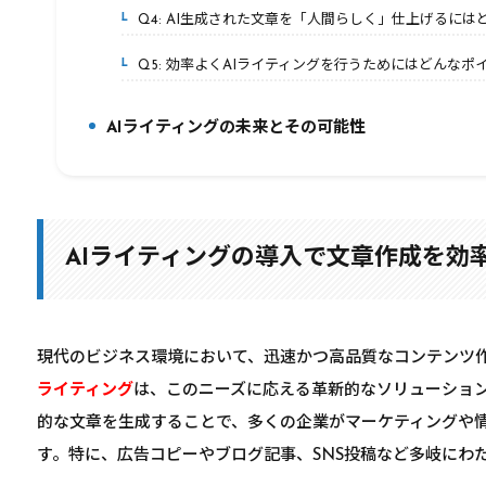
Q4: AI生成された文章を「人間らしく」仕上げるに
7-4.
Q5: 効率よくAIライティングを行うためにはどんなポ
7-5.
AIライティングの未来とその可能性
8.
AIライティングの導入で文章作成を効
現代のビジネス環境において、迅速かつ高品質なコンテンツ
ライティング
は、このニーズに応える革新的なソリューショ
的な文章を生成することで、多くの企業がマーケティングや
す。特に、広告コピーやブログ記事、SNS投稿など多岐にわ