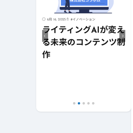
6月 16, 2025
#
イノベーション
見！AIが支
ライティングAIが変え
イティング
る未来のコンテンツ制
作