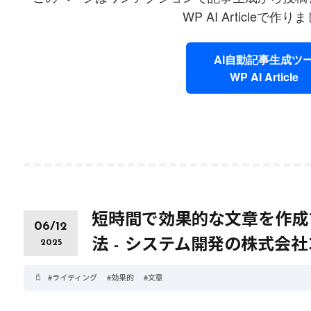
WP AI Articleで作
AI自動記事生成ツ
WP AI Article
6月 12, 2025
#
AI
6月 12, 2025
#
ライティング
初心者必見! AIを活用
短時間で効果
した効率的なライティ
を作成するA
ングの始め方
ングの活用法
短時間で効果的な文章を作成
06/12
法 - システム開発の株式会
2025
#
ライティング
#
効果的
#
文章