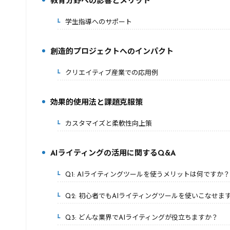
教育分野への影響とメリット
4.
学生指導へのサポート
4-1.
創造的プロジェクトへのインパクト
5.
クリエイティブ産業での応用例
5-1.
効果的使用法と課題克服策
6.
カスタマイズと柔軟性向上策
6-1.
AIライティングの活用に関するQ&A
7.
Q1: AIライティングツールを使うメリットは何ですか？
7-1.
Q2: 初心者でもAIライティングツールを使いこなせま
7-2.
Q3: どんな業界でAIライティングが役立ちますか？
7-3.