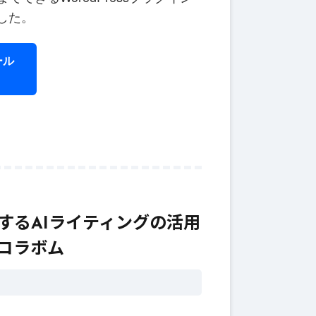
りました。
6月 1
ール
ラ
え
テ
6月 12, 2025
#
AI
的な文章
AIライティングで企業
Iライティ
のマーケティング戦略
を強化する方法
するAIライティングの活用
社コラボム