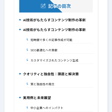
記事の目次
AI技術がもたらすコンテンツ制作の革新
1.
AI技術がもたらすコンテンツ制作の革新
2.
短時間で多くの記事作成が可能
2-1.
SEO最適化への貢献
2-2.
カスタマイズされたコンテンツ生成
2-3.
クオリティと独自性：課題と解決策
3.
質と独自性の両立
3-1.
実用例と未来展望
4.
中小企業へのインパクト
4-1.