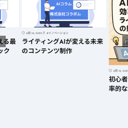
える未来
6月 12, 2025
#
AI
6月 12, 2
初心者必見! AIを活用した効
短時
率的なライティングの始め方
する