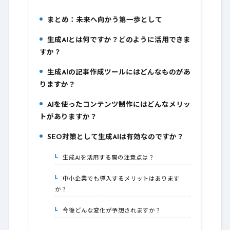
まとめ：未来へ向かう第一歩として
5.
生成AIとは何ですか？どのように活用できま
6.
すか？
生成AIの記事作成ツールにはどんなものがあ
7.
りますか？
AIを使ったコンテンツ制作にはどんなメリッ
8.
トがありますか？
SEO対策として生成AIは有効なのですか？
9.
生成AIを活用する際の注意点は？
9-1.
中小企業でも導入するメリットはあります
9-2.
か？
今後どんな変化が予想されますか？
9-3.