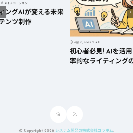
る未来
6月 12, 2025
#
AI
6月 12, 20
初心者必見! AIを活用した効
短時間
率的なライティングの始め方
するA
© Copyright 2026
システム開発の株式会社コラボム
.