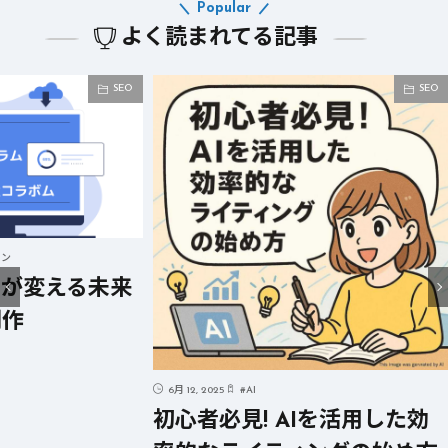
Popular
よく読まれてる記事
SEO
SEO
る未来
6月 12, 2025
#
AI
6月 12, 20
初心者必見! AIを活用した効
短時間