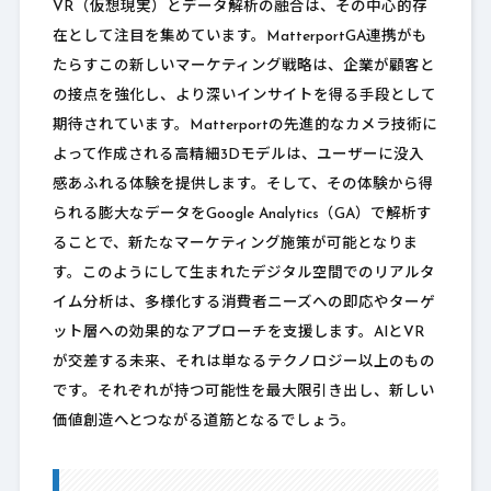
VR（仮想現実）とデータ解析の融合は、その中心的存
在として注目を集めています。MatterportGA連携がも
たらすこの新しいマーケティング戦略は、企業が顧客と
の接点を強化し、より深いインサイトを得る手段として
期待されています。Matterportの先進的なカメラ技術に
よって作成される高精細3Dモデルは、ユーザーに没入
感あふれる体験を提供します。そして、その体験から得
られる膨大なデータをGoogle Analytics（GA）で解析す
ることで、新たなマーケティング施策が可能となりま
す。このようにして生まれたデジタル空間でのリアルタ
イム分析は、多様化する消費者ニーズへの即応やターゲ
ット層への効果的なアプローチを支援します。AIとVR
が交差する未来、それは単なるテクノロジー以上のもの
です。それぞれが持つ可能性を最大限引き出し、新しい
価値創造へとつながる道筋となるでしょう。