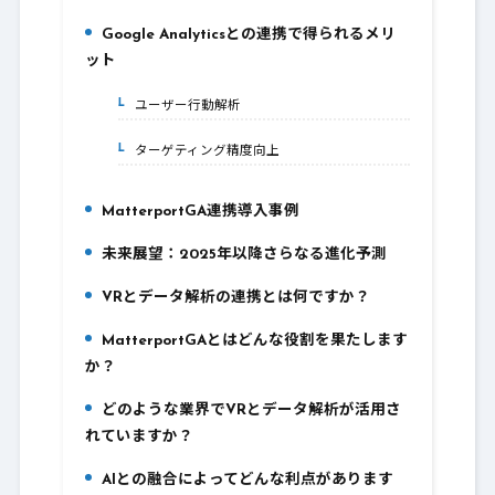
Google Analyticsとの連携で得られるメリ
3.
ット
ユーザー行動解析
3-1.
ターゲティング精度向上
3-2.
MatterportGA連携導入事例
4.
未来展望：2025年以降さらなる進化予測
5.
VRとデータ解析の連携とは何ですか？
6.
MatterportGAとはどんな役割を果たします
7.
か？
どのような業界でVRとデータ解析が活用さ
8.
れていますか？
AIとの融合によってどんな利点があります
9.