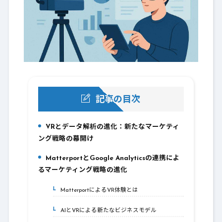
記事の目次
VRとデータ解析の進化：新たなマーケティ
1.
ング戦略の幕開け
MatterportとGoogle Analyticsの連携によ
2.
るマーケティング戦略の進化
MatterportによるVR体験とは
2-1.
AIとVRによる新たなビジネスモデル
2-2.