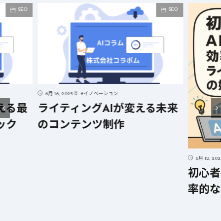
SEO
SEO
6月 16, 2025
#
イノベーション
える最
ライティングAIが変える未来
ック
のコンテンツ制作
6月 12, 20
初心者
率的な