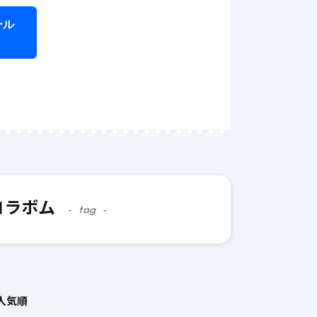
ール
6月 1
ラ
え
テ
6月 12, 2025
#
AI
的な文章
AIライティングで企業
Iライティ
のマーケティング戦略
コラボム
を強化する方法
tag
人気順