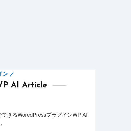
グイン
I Article
WoredPressプラグインWP AI
した。