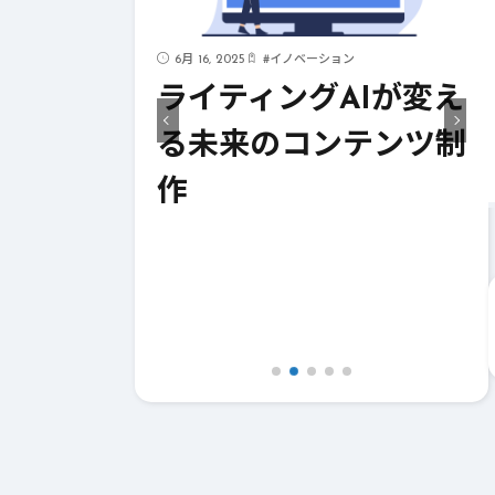
6月 16, 2025
#
イノベーション
見！AIが支
ライティングAIが変え
イティング
る未来のコンテンツ制
作