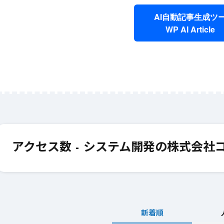
AI自動記事生成ツ
WP AI Article
6月 12, 2025
#
AI
6月 12, 2025
#
ライティング
初心者必見! AIを活用
短時間で効果
した効率的なライティ
を作成するA
アクセス数 - システム開発の株式会社
ングの始め方
ングの活用法
新着順