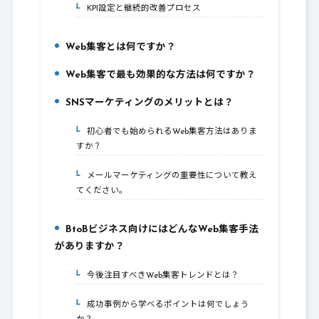
KPI設定と継続的改善プロセス
5-1.
Web集客とは何ですか？
6.
Web集客で最も効果的な方法は何ですか？
7.
SNSマーケティングのメリットとは？
8.
初心者でも始められるWeb集客方法はありま
8-1.
すか？
メールマーケティングの重要性について教え
8-2.
てください。
BtoBビジネス向けにはどんなWeb集客手法
9.
がありますか？
今後注目すべきWeb集客トレンドとは？
9-1.
成功事例から学べるポイントは何でしょう
9-2.