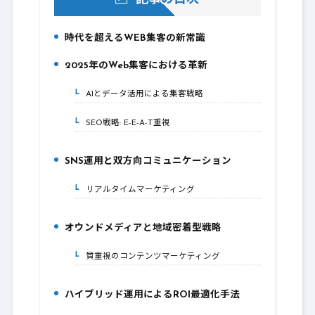
時代を超えるWEB集客の新常識
1.
2025年のWeb集客における革新
2.
AIとデータ活用による集客戦略
2-1.
SEO戦略: E-E-A-T重視
2-2.
SNS運用と双方向コミュニケーション
3.
リアルタイムマーケティング
3-1.
オウンドメディアと地域密着型戦略
4.
質重視のコンテンツマーケティング
4-1.
ハイブリッド運用によるROI最適化手法
5.