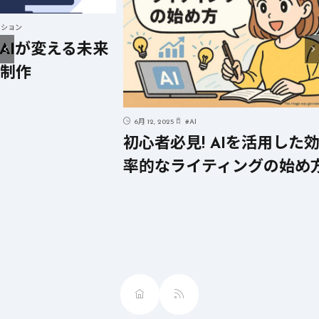
る未来
6月 12, 2025
#
AI
6月 12, 20
初心者必見! AIを活用した効
短時間
率的なライティングの始め方
するA