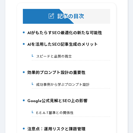
記事の目次
AIがもたらすSEO最適化の新たな可能性
1.
AIを活用したSEO記事生成のメリット
2.
スピードと品質の両立
2-1.
効果的プロンプト設計の重要性
3.
成功事例から学ぶプロンプト設計
3-1.
Google公式見解とSEO上の影響
4.
E-E-A-T基準との関係性
4-1.
注意点：運用リスクと課題管理
5.