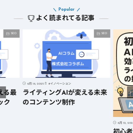
Popular
よく読まれてる記事
SEO
SEO
る未来
6月 12, 2025
#
AI
6月 12, 20
初心者必見! AIを活用した効
短時間