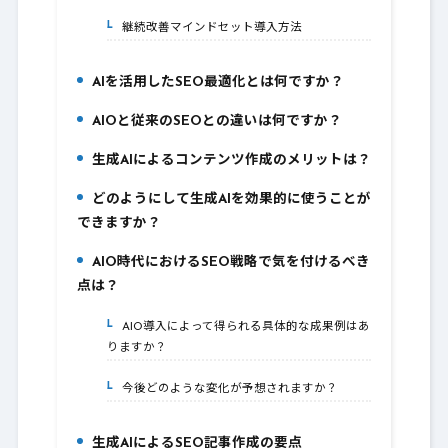
継続改善マインドセット導入方法
5-1.
AIを活用したSEO最適化とは何ですか？
6.
AIOと従来のSEOとの違いは何ですか？
7.
生成AIによるコンテンツ作成のメリットは？
8.
どのようにして生成AIを効果的に使うことが
9.
できますか？
AIO時代におけるSEO戦略で気を付けるべき
10.
点は？
AIO導入によって得られる具体的な成果例はあ
10-1.
りますか？
今後どのような変化が予想されますか？
10-2.
生成AIによるSEO記事作成の要点