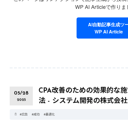
WP AI Articleで作
AI自動記事生成ツ
WP AI Article
6月 12, 2025
#
AI
6月 12, 2025
#
ライティング
初心者必見! AIを活用
短時間で効果
した効率的なライティ
を作成するA
ングの始め方
ングの活用法
CPA改善のための効果的な施
05/28
法 - システム開発の株式会
2025
#
広告
#
成功
#
最適化