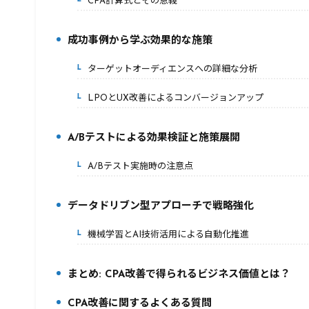
CPA計算式とその意義
2-1.
成功事例から学ぶ効果的な施策
3.
ターゲットオーディエンスへの詳細な分析
3-1.
LPOとUX改善によるコンバージョンアップ
3-2.
A/Bテストによる効果検証と施策展開
4.
A/Bテスト実施時の注意点
4-1.
データドリブン型アプローチで戦略強化
5.
機械学習とAI技術活用による自動化推進
5-1.
まとめ: CPA改善で得られるビジネス価値とは？
6.
CPA改善に関するよくある質問