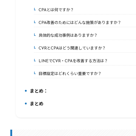
7.
CPAとは何ですか？
7-1.
CPA改善のためにはどんな施策がありますか？
7-2.
具体的な成功事例はありますか？
7-3.
CVRとCPAはどう関連していますか？
7-4.
LINEでCVR・CPAを改善する方法は？
7-5.
目標設定はどれくらい重要ですか？
7-6.
まとめ：
8.
まとめ
9.