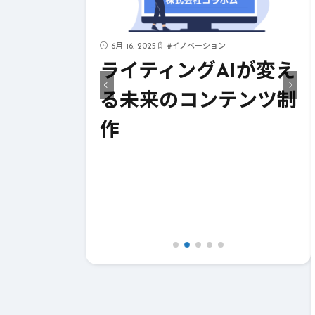
6月 16, 2025
#
イノベーション
見！AIが支
ライティングAIが変え
イティング
る未来のコンテンツ制
作