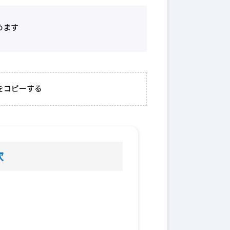
めます
をコピーする
次