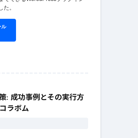
りました。
6月 1
ール
ラ
え
テ
6月 12, 2025
#
AI
的な文章
AIライティングで企業
Iライティ
のマーケティング戦略
を強化する方法
策: 成功事例とその実行方
社コラボム