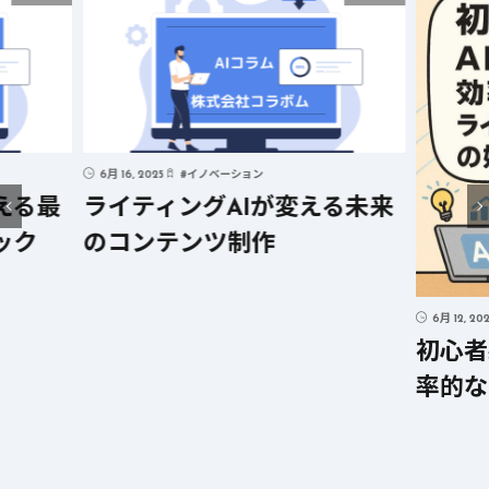
ベーション
AIが変える未来
ツ制作
6月 12, 2025
#
AI
初心者必見! AIを活用した
率的なライティングの始め