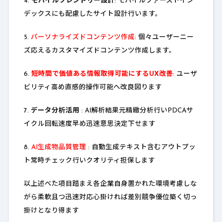
4.
モバイルフレンドリー設計
: モバイルファーストイン
デックスにも配慮したサイト設計行います。
5.
パーソナライズドコンテンツ作成
: 個々ユーザーニー
ズ応えるカスタマイズドコンテンツ作成します。
6.
短時間で価値ある情報取得可能にするUX改善
: ユーザ
ビリティ高め直感的操作可能へ改良図ります
7.
データ分析活用
: AI解析結果元精緻分析行いPDCAサ
イクル回転速度早め迅速意思決定下せます
8.
AI生成物品質管理
: 自動生成テキスト含むアウトプッ
ト常時チェック行いクオリティ担保します
以上述べた項目踏まえ各企業自身置かれた環境考慮しな
がら柔軟且つ迅速対応心掛ければ差別競争優位築く切っ
掛けとなり得ます