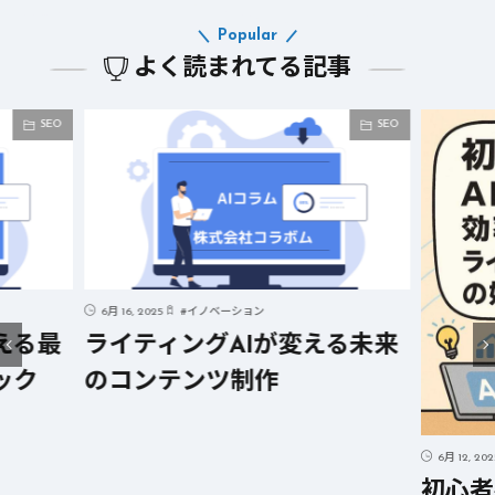
Popular
よく読まれてる記事
SEO
SEO
6月 16, 2025
#
イノベーション
える最
ライティングAIが変える未来
ック
のコンテンツ制作
6月 12, 20
初心者