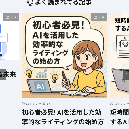
よく読まれてる記事
SEO
SEO
る未来
6月 12, 2025
#
AI
6月 12, 20
初心者必見! AIを活用した効
短時間
率的なライティングの始め方
するA