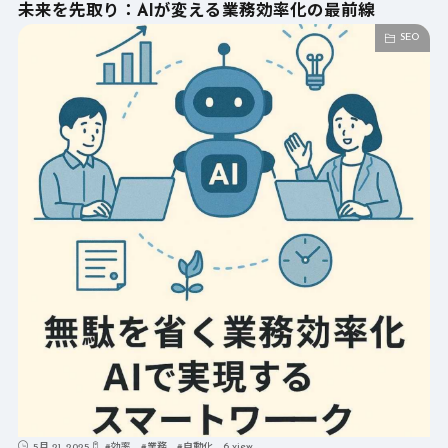
未来を先取り：AIが変える業務効率化の最前線
SEO
6 view
5月 21, 2025
#
効率
#
業務
#
自動化