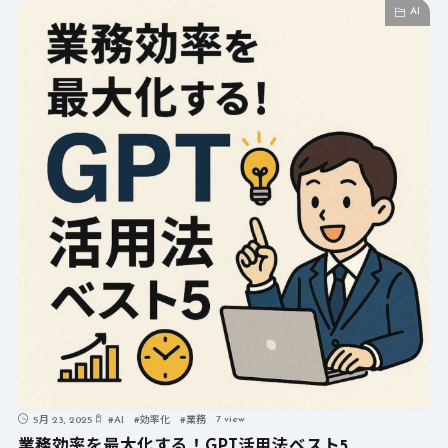
AI
7 view
5月 23, 2025
#
AI
#
効率化
#
業務
業務効率を最大化する！GPT活用法ベスト5