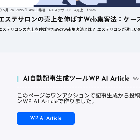
4 view
5月 28, 2025
#
WEB集客
#
エステサロン
#
売上
エステサロンの売上を伸ばすWeb集客法：ケー
エステサロンの売上を伸ばすためのWeb集客法とは？ エステサロンが激しい競
AI自動記事生成ツールWP AI Article
Wo
このページはワンアクションで記事生成から投稿まで
ンWP AI Articleで作りました。
WP AI Article