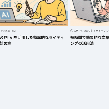
, 2025
#
AI
6月 12, 2025
#
ライティン
必見! AIを活用した効率的なライティ
短時間で効果的な文章
始め方
ングの活用法