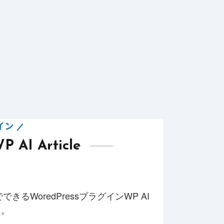
グイン
I Article
WoredPressプラグインWP AI
した。