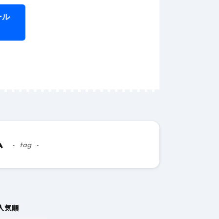
ール
6月 1
ラ
え
テ
6月 12, 2025
#
AI
的な文章
AIライティングで企業
Iライティ
のマーケティング戦略
ム
を強化する方法
tag
人気順