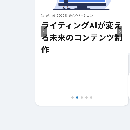
6月 16, 2025
#
イノベーション
見！AIが支
ライティングAIが変え
イティング
る未来のコンテンツ制
作