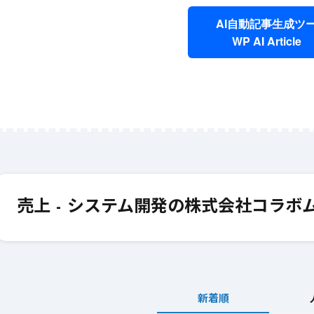
AI自動記事生成ツ
WP AI Article
6月 12, 2025
#
AI
6月 12, 2025
#
ライティング
初心者必見! AIを活用
短時間で効果
した効率的なライティ
を作成するA
売上 - システム開発の株式会社コラボ
ングの始め方
ングの活用法
新着順