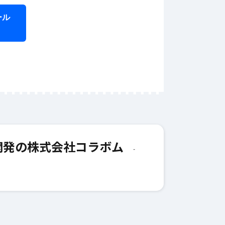
ール
6月 1
ラ
え
テ
6月 12, 2025
#
AI
的な文章
AIライティングで企業
Iライティ
のマーケティング戦略
ム開発の株式会社コラボム
を強化する方法