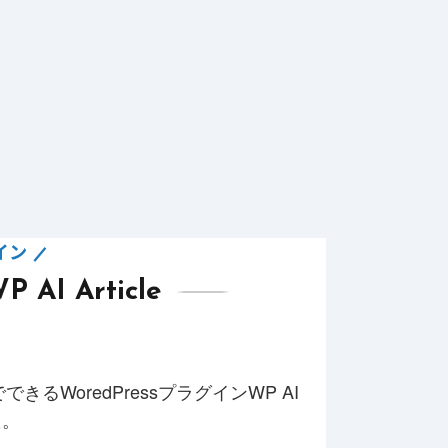
グイン
I Article
WoredPressプラグインWP AI
した。