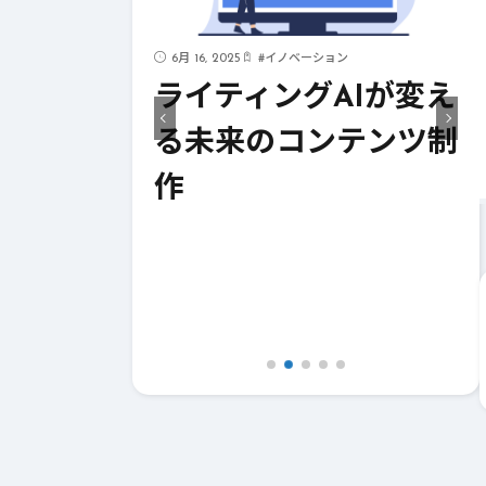
6月 16, 2025
#
イノベーション
見！AIが支
ライティングAIが変え
イティング
る未来のコンテンツ制
作