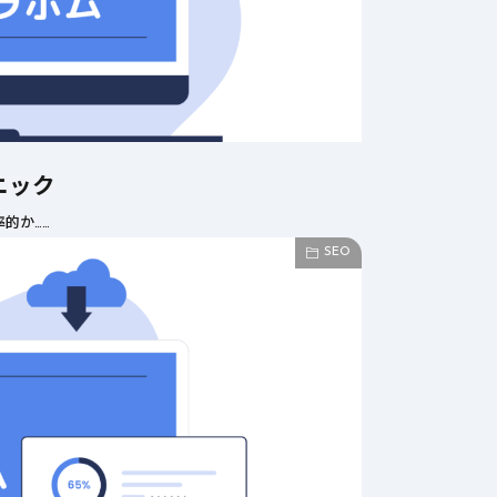
ニック
的か……
SEO