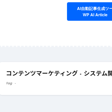
AI自動記事生成ツ
WP AI Article
6月 12, 2025
#
AI
6月 12, 2025
#
ライティング
初心者必見! AIを活用
短時間で効果
した効率的なライティ
を作成するA
コンテンツマーケティング - システ
ングの始め方
ングの活用法
tag