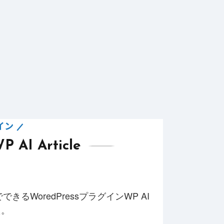
グイン
I Article
WoredPressプラグインWP AI
した。