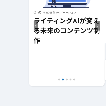
6月 16, 2025
#
イノベーション
見！AIが支
ライティングAIが変え
イティング
る未来のコンテンツ制
作