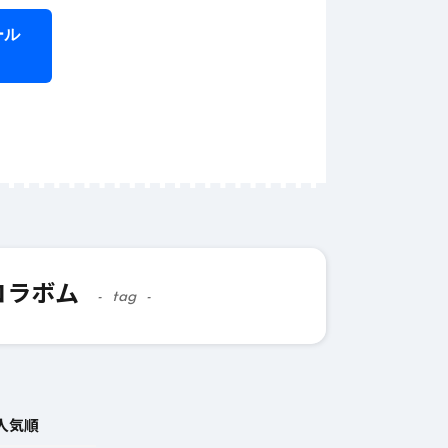
ール
6月 1
ラ
え
テ
6月 12, 2025
#
AI
的な文章
AIライティングで企業
Iライティ
のマーケティング戦略
コラボム
を強化する方法
tag
人気順