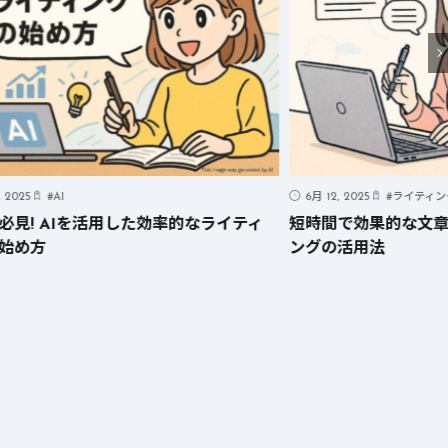
, 2025
#
AI
6月 12, 2025
#
ライティン
必見! AIを活用した効率的なライティ
短時間で効果的な文章
始め方
ングの活用法