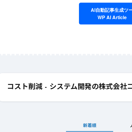
AI自動記事生成ツ
WP AI Article
6月 12, 2025
#
AI
6月 12, 2025
#
ライティング
初心者必見! AIを活用
短時間で効果
した効率的なライティ
を作成するA
コスト削減 - システム開発の株式会社
ングの始め方
ングの活用法
新着順