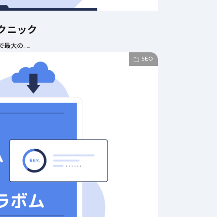
クニック
で最大の……
SEO