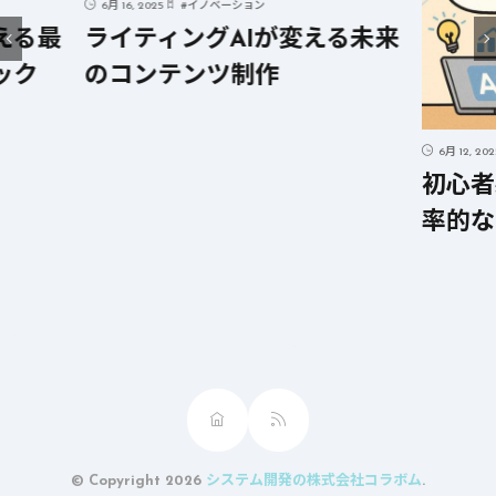
6月 16, 2025
#
イノベーション
える最
ライティングAIが変える未来
ック
のコンテンツ制作
6月 12, 20
初心者
率的な
© Copyright 2026
システム開発の株式会社コラボム
.